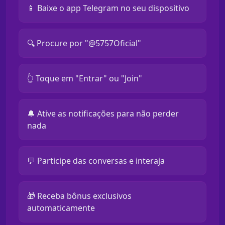
📱 Baixe o app Telegram no seu dispositivo
🔍 Procure por "@5757Oficial"
👆 Toque em "Entrar" ou "Join"
🔔 Ative as notificações para não perder
nada
💬 Participe das conversas e interaja
🎁 Receba bônus exclusivos
automaticamente