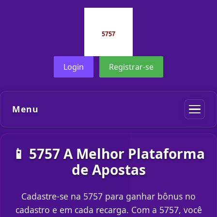
Login
Registrar-se
Menu
📱 5757 A Melhor Plataforma
de Apostas
Cadastre-se na 5757 para ganhar bônus no
cadastro e em cada recarga. Com a 5757, você