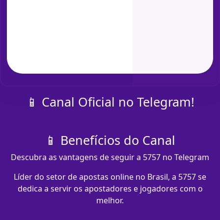
📱 Canal Oficial no Telegram!
📱 Benefícios do Canal
Descubra as vantagens de seguir a 5757 no Telegram
Líder do setor de apostas online no Brasil, a 5757 se
dedica a servir os apostadores e jogadores com o
melhor.