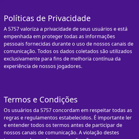
Políticas de Privacidade
A 5757 valoriza a privacidade de seus usuários e está
empenhada em proteger todas as informações
pessoais fornecidas durante o uso de nossos canais de
comunicação. Todos os dados coletados são utilizados
exclusivamente para fins de melhoria contínua da
experiência de nossos jogadores.
Termos e Condições
Os usuários da 5757 concordam em respeitar todas as
regras e regulamentos estabelecidos. É importante ler
e entender todos os termos antes de participar de
nossos canais de comunicação. A violação destes