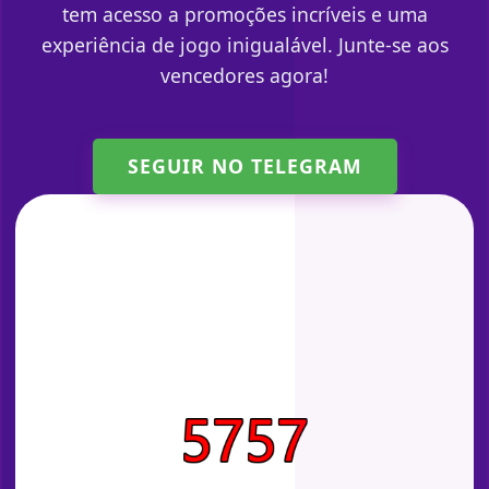
tem acesso a promoções incríveis e uma
experiência de jogo inigualável. Junte-se aos
vencedores agora!
SEGUIR NO TELEGRAM