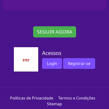
SEGUIR AGORA
Acessos
Login
Registrar-se
Políticas de Privacidade
Termos e Condições
Sitemap