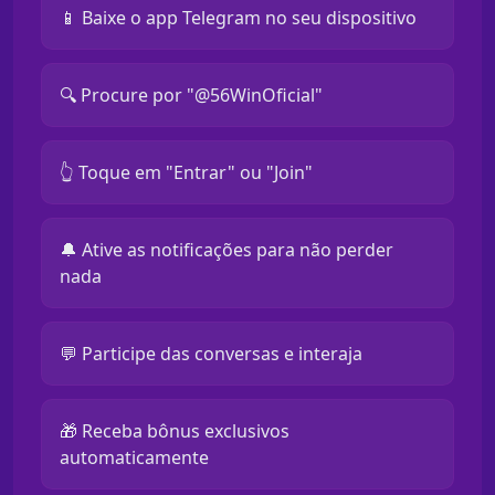
📱 Baixe o app Telegram no seu dispositivo
🔍 Procure por "@56WinOficial"
👆 Toque em "Entrar" ou "Join"
🔔 Ative as notificações para não perder
nada
💬 Participe das conversas e interaja
🎁 Receba bônus exclusivos
automaticamente