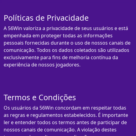
Políticas de Privacidade
A 56Win valoriza a privacidade de seus usuários e está
empenhada em proteger todas as informações
pessoais fornecidas durante o uso de nossos canais de
comunicação. Todos os dados coletados são utilizados
exclusivamente para fins de melhoria contínua da
experiência de nossos jogadores.
Termos e Condições
Os usuários da 56Win concordam em respeitar todas
as regras e regulamentos estabelecidos. É importante
ler e entender todos os termos antes de participar de
nossos canais de comunicação. A violação destes