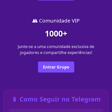
👥 Comunidade VIP
1000+
Junte-se a uma comunidade exclusiva de
jogadores e compartilhe experiências!
Entrar Grupo
📱 Como Seguir no Telegram