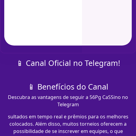
📱 Canal Oficial no Telegram!
📱 Benefícios do Canal
Descubra as vantagens de seguir a 56Pg CaSSino no
Telegram
sultados em tempo real e prêmios para os melhores
colocados. Além disso, muitos torneios oferecem a
possibilidade de se inscrever em equipes, o que