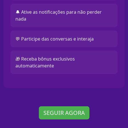
🔔 Ative as notificações para não perder
nada
💬 Participe das conversas e interaja
🎁 Receba bônus exclusivos
automaticamente
SEGUIR AGORA