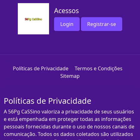
Acessos
Login
Registrar-se
Políticas de Privacidade
Termos e Condições
Sitemap
Políticas de Privacidade
A 56Pg CaSSino valoriza a privacidade de seus usuários
e está empenhada em proteger todas as informações
pessoais fornecidas durante o uso de nossos canais de
comunicação. Todos os dados coletados são utilizados