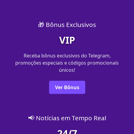
🎁 Bônus Exclusivos
VIP
Receba bônus exclusivos do Telegram,
promoções especiais e códigos promocionais
únicos!
Ver Bônus
📢 Notícias em Tempo Real
24/7