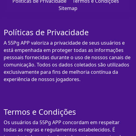
Políticas de Privacidade
Termos e Condições
Sitemap
Políticas de Privacidade
A 55Pg APP valoriza a privacidade de seus usuários e
está empenhada em proteger todas as informações
pessoais fornecidas durante o uso de nossos canais de
comunicação. Todos os dados coletados são utilizados
exclusivamente para fins de melhoria contínua da
experiência de nossos jogadores.
Termos e Condições
Os usuários da 55Pg APP concordam em respeitar
todas as regras e regulamentos estabelecidos. É