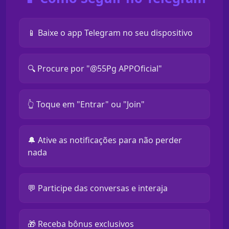
📱 Baixe o app Telegram no seu dispositivo
🔍 Procure por "@55Pg APPOficial"
👆 Toque em "Entrar" ou "Join"
🔔 Ative as notificações para não perder
nada
💬 Participe das conversas e interaja
🎁 Receba bônus exclusivos