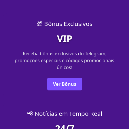
🎁 Bônus Exclusivos
VIP
Receba bônus exclusivos do Telegram,
promoções especiais e códigos promocionais
únicos!
Ver Bônus
📢 Notícias em Tempo Real
24/7