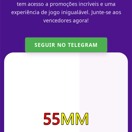
tem acesso a promoções incríveis e uma
experiência de jogo inigualável. Junte-se aos
vencedores agora!
SEGUIR NO TELEGRAM