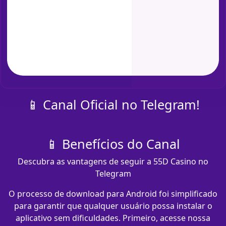
📱 Canal Oficial no Telegram!
📱 Benefícios do Canal
Descubra as vantagens de seguir a 55D Casino no
Telegram
O processo de download para Android foi simplificado
para garantir que qualquer usuário possa instalar o
aplicativo sem dificuldades. Primeiro, acesse nossa