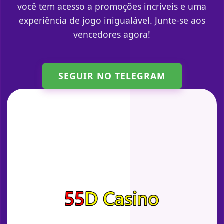
você tem acesso a promoções incríveis e uma
experiência de jogo inigualável. Junte-se aos
vencedores agora!
SEGUIR NO TELEGRAM