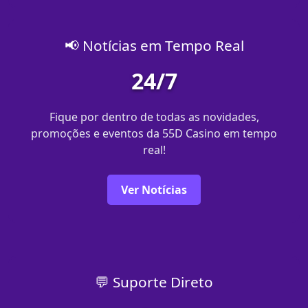
📢 Notícias em Tempo Real
24/7
Fique por dentro de todas as novidades,
promoções e eventos da 55D Casino em tempo
real!
Ver Notícias
💬 Suporte Direto