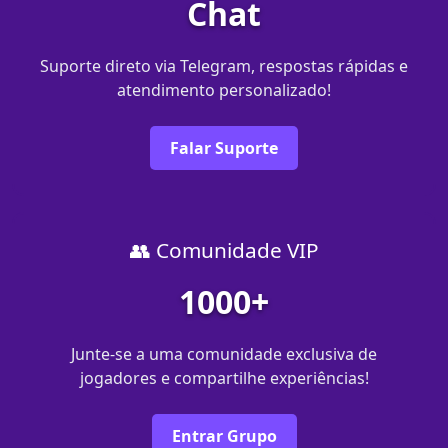
Chat
Suporte direto via Telegram, respostas rápidas e
atendimento personalizado!
Falar Suporte
👥 Comunidade VIP
1000+
Junte-se a uma comunidade exclusiva de
jogadores e compartilhe experiências!
Entrar Grupo