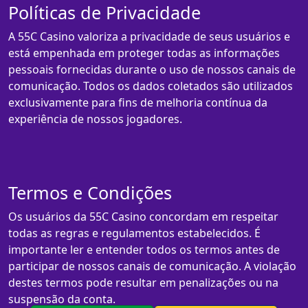
Políticas de Privacidade
A 55C Casino valoriza a privacidade de seus usuários e
está empenhada em proteger todas as informações
pessoais fornecidas durante o uso de nossos canais de
comunicação. Todos os dados coletados são utilizados
exclusivamente para fins de melhoria contínua da
experiência de nossos jogadores.
Termos e Condições
Os usuários da 55C Casino concordam em respeitar
todas as regras e regulamentos estabelecidos. É
importante ler e entender todos os termos antes de
participar de nossos canais de comunicação. A violação
destes termos pode resultar em penalizações ou na
suspensão da conta.