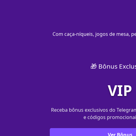
Com caça-níqueis, jogos de mesa, p
🎁 Bônus Exclu
VIP
Receba bônus exclusivos do Telegra
e códigos promocionai
Ver Bônus