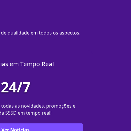
 de qualidade em todos os aspectos.
cias em Tempo Real
24/7
e todas as novidades, promoções e
da 555D em tempo real!
Ver Notícias