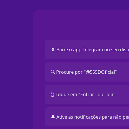
📱 Baixe o app Telegram no seu disp
🔍 Procure por "@555DOficial"
👆 Toque em "Entrar" ou "Join"
🔔 Ative as notificações para não p