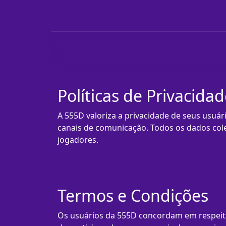
Políticas de Privacida
A 555D valoriza a privacidade de seus usuá
canais de comunicação. Todos os dados cole
jogadores.
Termos e Condições
Os usuários da 555D concordam em respeitar