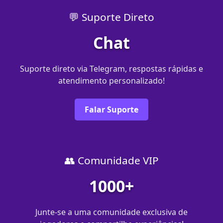
💬 Suporte Direto
Chat
Suporte direto via Telegram, respostas rápidas e
atendimento personalizado!
Falar Suporte
👥 Comunidade VIP
1000+
Junte-se a uma comunidade exclusiva de