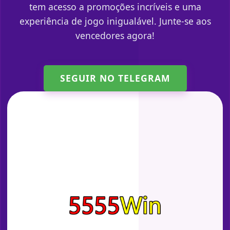
tem acesso a promoções incríveis e uma
experiência de jogo inigualável. Junte-se aos
vencedores agora!
SEGUIR NO TELEGRAM