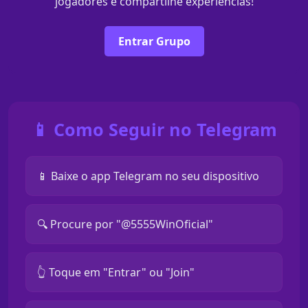
jogadores e compartilhe experiências!
Entrar Grupo
📱 Como Seguir no Telegram
📱 Baixe o app Telegram no seu dispositivo
🔍 Procure por "@5555WinOficial"
👆 Toque em "Entrar" ou "Join"