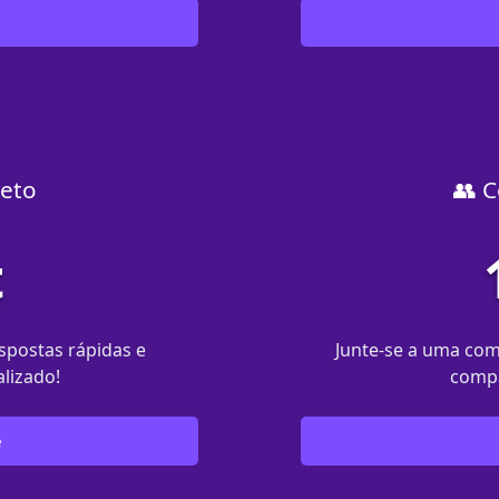
reto
👥 
t
espostas rápidas e
Junte-se a uma com
lizado!
compa
e