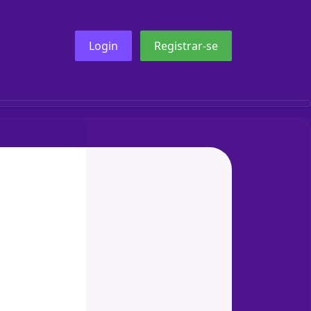
Login
Registrar-se