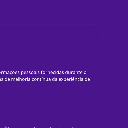
formações pessoais fornecidas durante o
ns de melhoria contínua da experiência de