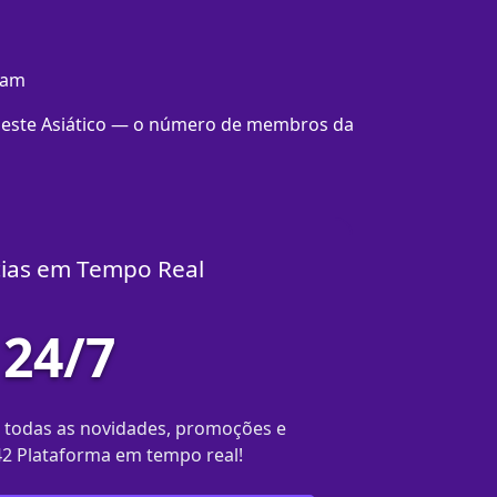
ram
Sudeste Asiático — o número de membros da
cias em Tempo Real
24/7
e todas as novidades, promoções e
42 Plataforma em tempo real!