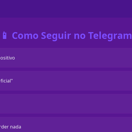
📱 Como Seguir no Telegram
ositivo
icial"
erder nada