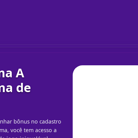
ma A
ma de
anhar bônus no cadastro
ma, você tem acesso a