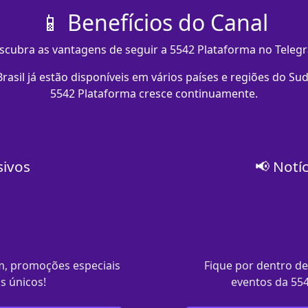
📱 Benefícios do Canal
scubra as vantagens de seguir a 5542 Plataforma no Teleg
rasil já estão disponíveis em vários países e regiões do 
5542 Plataforma cresce continuamente.
sivos
📢 Notí
m, promoções especiais
Fique por dentro d
s únicos!
eventos da 55