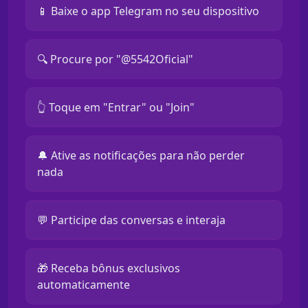
📱 Baixe o app Telegram no seu dispositivo
🔍 Procure por "@5542Oficial"
👆 Toque em "Entrar" ou "Join"
🔔 Ative as notificações para não perder
nada
💬 Participe das conversas e interaja
🎁 Receba bônus exclusivos
automaticamente