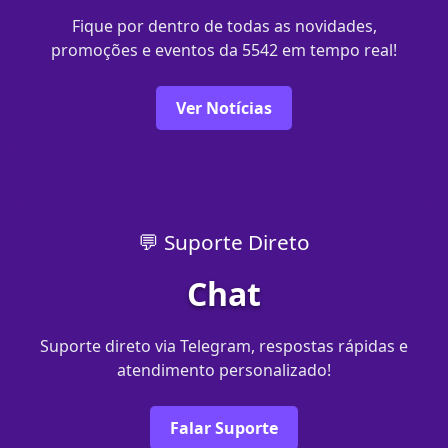
Fique por dentro de todas as novidades,
promoções e eventos da 5542 em tempo real!
Ver Notícias
💬 Suporte Direto
Chat
Suporte direto via Telegram, respostas rápidas e
atendimento personalizado!
Falar Suporte