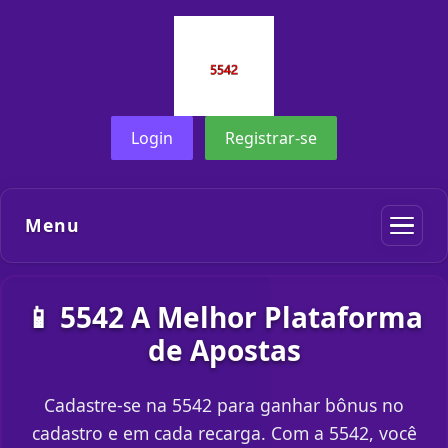
Login
Registrar-se
Menu
📱 5542 A Melhor Plataforma
de Apostas
Cadastre-se na 5542 para ganhar bônus no
cadastro e em cada recarga. Com a 5542, você