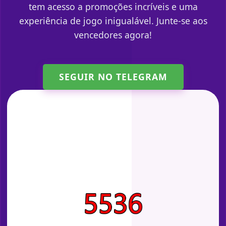
tem acesso a promoções incríveis e uma
experiência de jogo inigualável. Junte-se aos
vencedores agora!
SEGUIR NO TELEGRAM