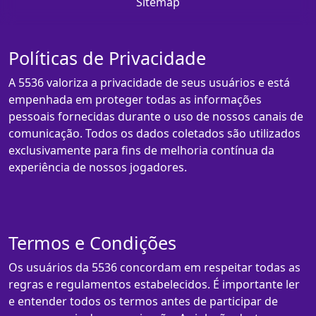
Sitemap
Políticas de Privacidade
A 5536 valoriza a privacidade de seus usuários e está
empenhada em proteger todas as informações
pessoais fornecidas durante o uso de nossos canais de
comunicação. Todos os dados coletados são utilizados
exclusivamente para fins de melhoria contínua da
experiência de nossos jogadores.
Termos e Condições
Os usuários da 5536 concordam em respeitar todas as
regras e regulamentos estabelecidos. É importante ler
e entender todos os termos antes de participar de