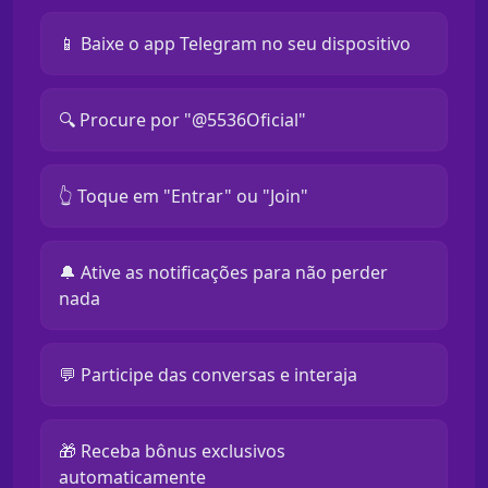
📱 Baixe o app Telegram no seu dispositivo
🔍 Procure por "@5536Oficial"
👆 Toque em "Entrar" ou "Join"
🔔 Ative as notificações para não perder
nada
💬 Participe das conversas e interaja
🎁 Receba bônus exclusivos
automaticamente