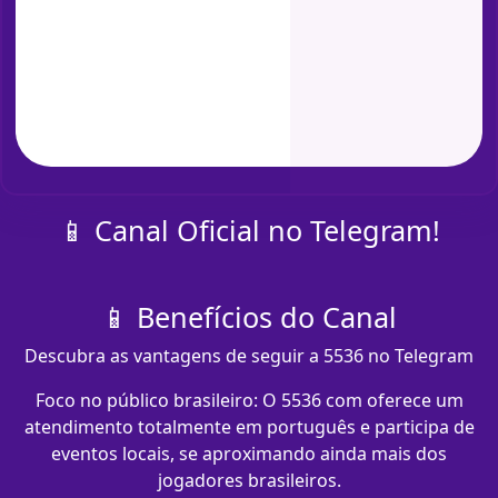
📱 Canal Oficial no Telegram!
📱 Benefícios do Canal
Descubra as vantagens de seguir a 5536 no Telegram
Foco no público brasileiro: O 5536 com​ oferece um
atendimento totalmente em português e participa de
eventos locais, se aproximando ainda mais dos
jogadores brasileiros.