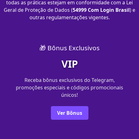
todas as práticas estejam em conformidade com a Lei
Geral de Proteção de Dados (
54999 Com Login Brasil
) e
outras regulamentações vigentes.
🎁 Bônus Exclusivos
VIP
Receba bônus exclusivos do Telegram,
promoções especiais e códigos promocionais
únicos!
Ver Bônus