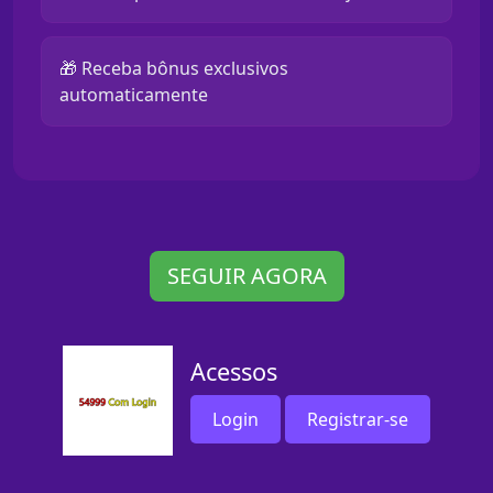
🎁 Receba bônus exclusivos
automaticamente
SEGUIR AGORA
Acessos
Login
Registrar-se