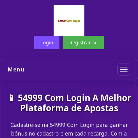
Login
Registrar-se
Menu
📱 54999 Com Login A Melhor
Plataforma de Apostas
Cadastre-se na 54999 Com Login para ganhar
bônus no cadastro e em cada recarga. Com a