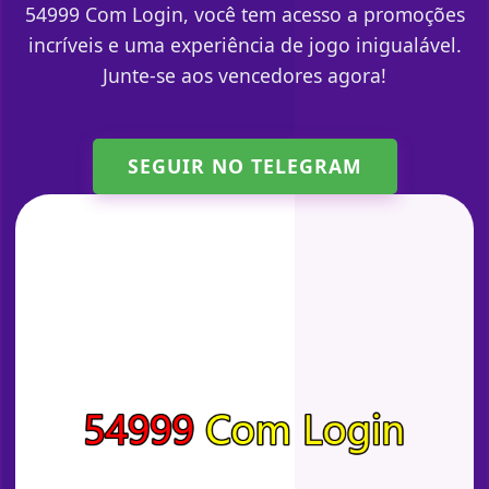
54999 Com Login, você tem acesso a promoções
incríveis e uma experiência de jogo inigualável.
Junte-se aos vencedores agora!
SEGUIR NO TELEGRAM