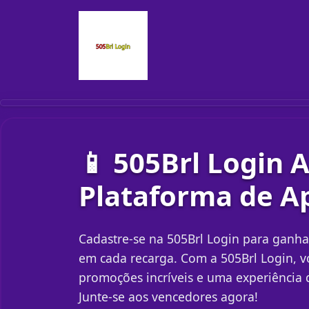
📱 505Brl Login 
Plataforma de A
Cadastre-se na 505Brl Login para ganha
em cada recarga. Com a 505Brl Login, v
promoções incríveis e uma experiência d
Junte-se aos vencedores agora!