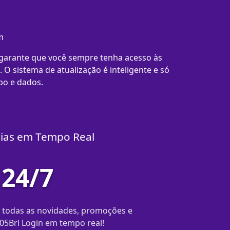
m
o garante que você sempre tenha acesso às
O sistema de atualização é inteligente e só
po e dados.
cias em Tempo Real
24/7
e todas as novidades, promoções e
05Brl Login em tempo real!