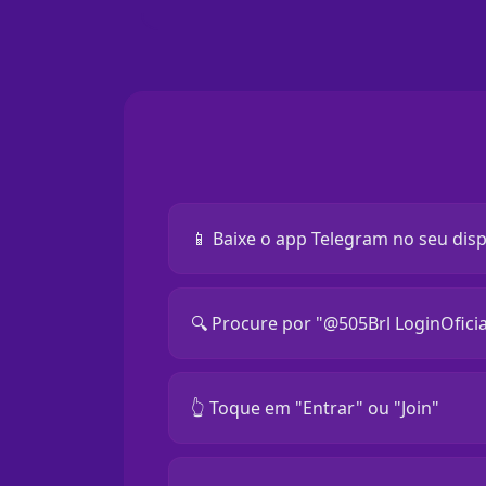
📱 Baixe o app Telegram no seu disp
🔍 Procure por "@505Brl LoginOficia
👆 Toque em "Entrar" ou "Join"