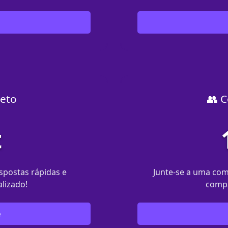
reto
👥 
t
espostas rápidas e
Junte-se a uma com
lizado!
compa
e