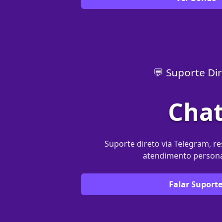
💬 Suporte Di
Cha
Suporte direto via Telegram, r
atendimento persona
Falar Suport