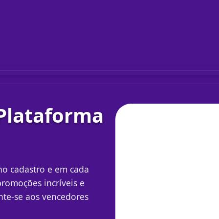
 Plataforma
no cadastro e em cada
promoções incríveis e
unte-se aos vencedores