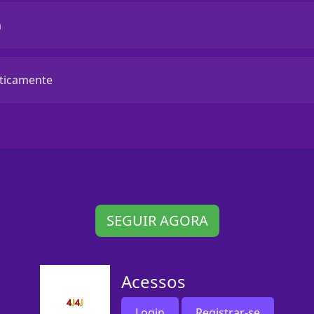
a
aticamente
SEGUIR AGORA
Acessos
Login
Registrar-se