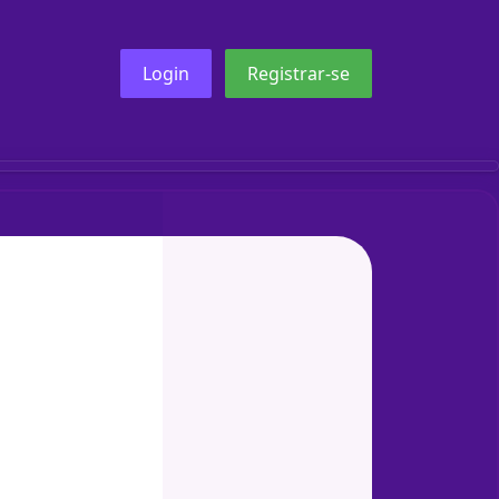
Login
Registrar-se