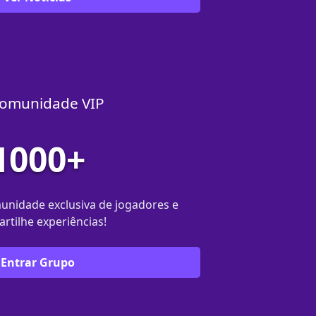
Comunidade VIP
1000+
unidade exclusiva de jogadores e
rtilhe experiências!
Entrar Grupo