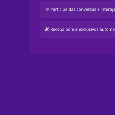
💬 Participe das conversas e interaj
🎁 Receba bônus exclusivos autom