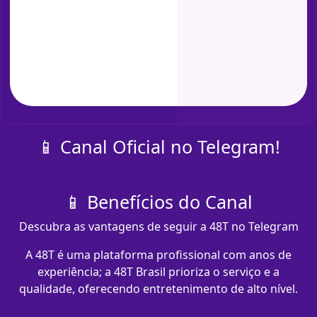
📱 Canal Oficial no Telegram!
📱 Benefícios do Canal
Descubra as vantagens de seguir a 48T no Telegram
A 48T é uma plataforma profissional com anos de
experiência; a 48T Brasil prioriza o serviço e a
qualidade, oferecendo entretenimento de alto nível.