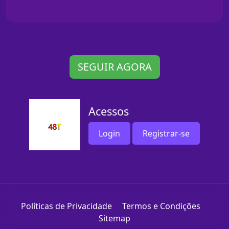
SEGUIR AGORA
Acessos
Login
Registrar-se
Políticas de Privacidade
Termos e Condições
Sitemap