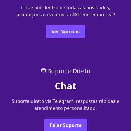
Fique por dentro de todas as novidades,
promoções e eventos da 48T em tempo real!
Ver Notícias
💬 Suporte Direto
Chat
Suporte direto via Telegram, respostas rápidas e
atendimento personalizado!
Falar Suporte