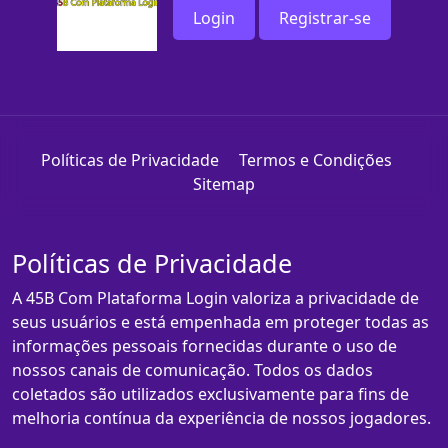
Login
Registrar-se
Políticas de Privacidade
Termos e Condições
Sitemap
Políticas de Privacidade
A 45B Com Plataforma Login valoriza a privacidade de
seus usuários e está empenhada em proteger todas as
informações pessoais fornecidas durante o uso de
nossos canais de comunicação. Todos os dados
coletados são utilizados exclusivamente para fins de
melhoria contínua da experiência de nossos jogadores.