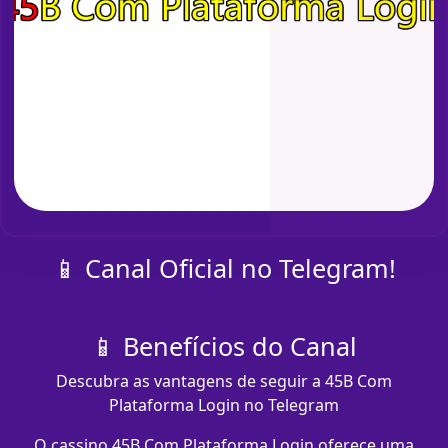
📱 Canal Oficial no Telegram!
📱 Benefícios do Canal
Descubra as vantagens de seguir a 45B Com
Plataforma Login no Telegram
O cassino 45B Com Plataforma Login oferece uma