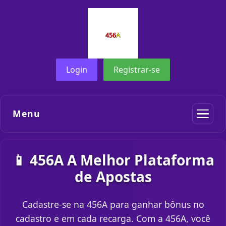
Login
Registrar-se
Menu
📱 456A A Melhor Plataforma
de Apostas
Cadastre-se na 456A para ganhar bônus no
cadastro e em cada recarga. Com a 456A, você