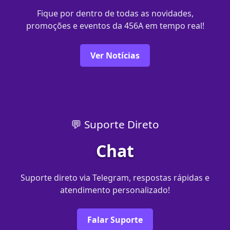
Fique por dentro de todas as novidades,
promoções e eventos da 456A em tempo real!
Ver Notícias
💬 Suporte Direto
Chat
Suporte direto via Telegram, respostas rápidas e
atendimento personalizado!
Falar Suporte