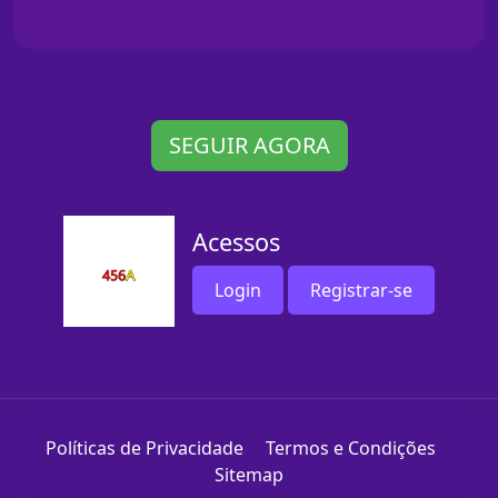
SEGUIR AGORA
Acessos
Login
Registrar-se
Políticas de Privacidade
Termos e Condições
Sitemap