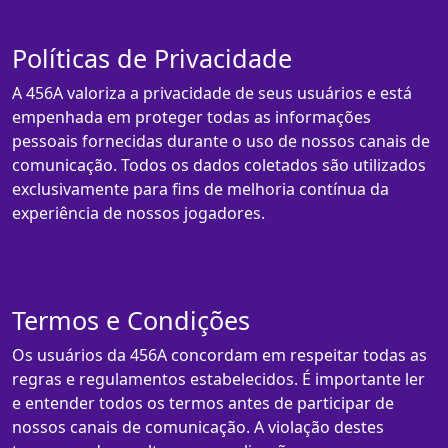
Políticas de Privacidade
A 456A valoriza a privacidade de seus usuários e está
empenhada em proteger todas as informações
pessoais fornecidas durante o uso de nossos canais de
comunicação. Todos os dados coletados são utilizados
exclusivamente para fins de melhoria contínua da
experiência de nossos jogadores.
Termos e Condições
Os usuários da 456A concordam em respeitar todas as
regras e regulamentos estabelecidos. É importante ler
e entender todos os termos antes de participar de
nossos canais de comunicação. A violação destes