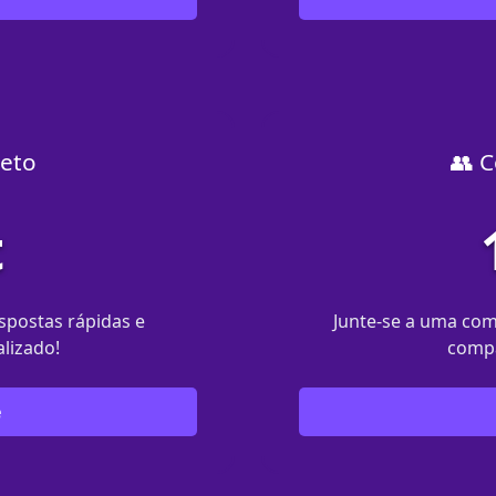
reto
👥 
t
espostas rápidas e
Junte-se a uma com
lizado!
compa
e