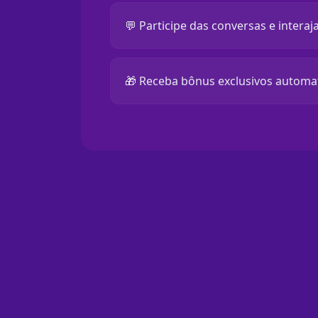
💬 Participe das conversas e interaj
🎁 Receba bônus exclusivos autom