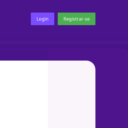
Login
Registrar-se