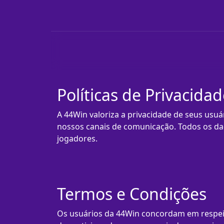
Políticas de Privacida
A 44Win valoriza a privacidade de seus usu
nossos canais de comunicação. Todos os dad
jogadores.
Termos e Condições
Os usuários da 44Win concordam em respeita