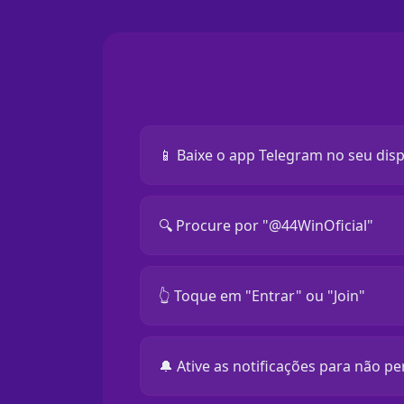
📱 Baixe o app Telegram no seu disp
🔍 Procure por "@44WinOficial"
👆 Toque em "Entrar" ou "Join"
🔔 Ative as notificações para não p