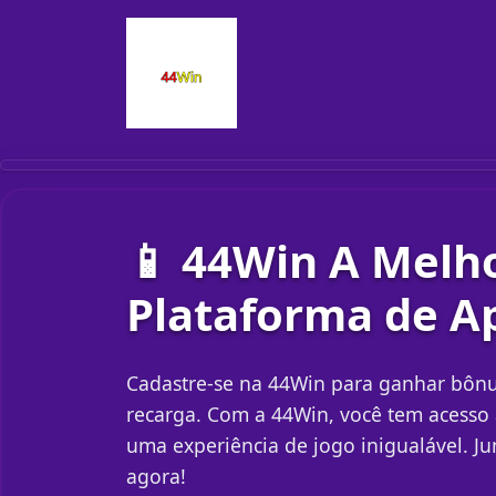
📱 44Win A Melh
Plataforma de A
Cadastre-se na 44Win para ganhar bônu
recarga. Com a 44Win, você tem acesso 
uma experiência de jogo inigualável. J
agora!