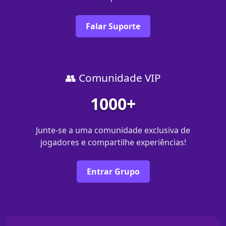
Falar Suporte
👥 Comunidade VIP
1000+
Junte-se a uma comunidade exclusiva de
jogadores e compartilhe experiências!
Entrar Grupo