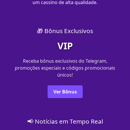
um cassino de alta qualidade.
🎁 Bônus Exclusivos
VIP
Receba bônus exclusivos do Telegram,
promoções especiais e códigos promocionais
únicos!
Ver Bônus
📢 Notícias em Tempo Real