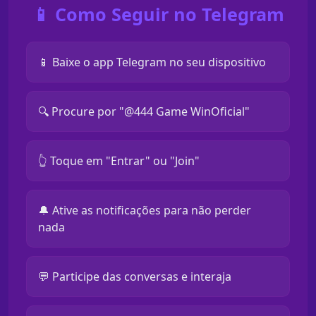
📱 Como Seguir no Telegram
📱 Baixe o app Telegram no seu dispositivo
🔍 Procure por "@444 Game WinOficial"
👆 Toque em "Entrar" ou "Join"
🔔 Ative as notificações para não perder
nada
💬 Participe das conversas e interaja