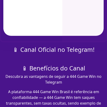
📱 Canal Oficial no Telegram!
📱 Benefícios do Canal
Descubra as vantagens de seguir a 444 Game Win no
Telegram
A plataforma 444 Game Win Brasil é referência em
confiabilidade — a 444 Game Win tem saques
transparentes, sem taxas ocultas, sendo exemplo de