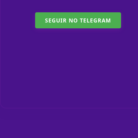
SEGUIR NO TELEGRAM