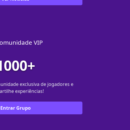
Comunidade VIP
1000+
unidade exclusiva de jogadores e
rtilhe experiências!
Entrar Grupo