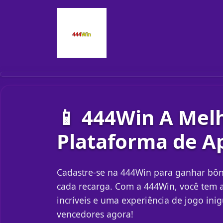
📱 444Win A Mel
Plataforma de A
Cadastre-se na 444Win para ganhar bôn
cada recarga. Com a 444Win, você tem 
incríveis e uma experiência de jogo inig
vencedores agora!