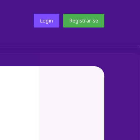
Login
Registrar-se