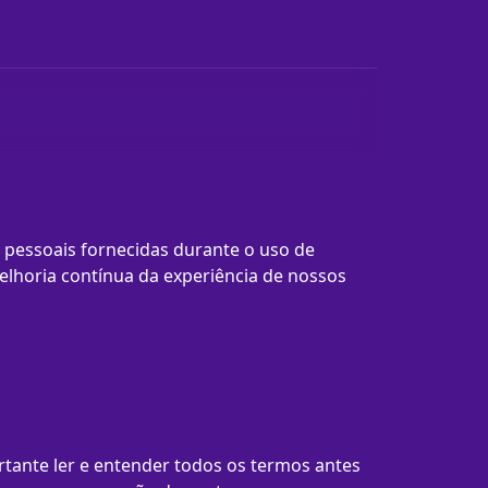
 pessoais fornecidas durante o uso de
elhoria contínua da experiência de nossos
tante ler e entender todos os termos antes