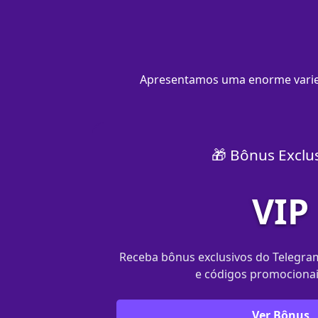
Apresentamos uma enorme varieda
🎁 Bônus Exclu
VIP
Receba bônus exclusivos do Telegra
e códigos promocionai
Ver Bônus