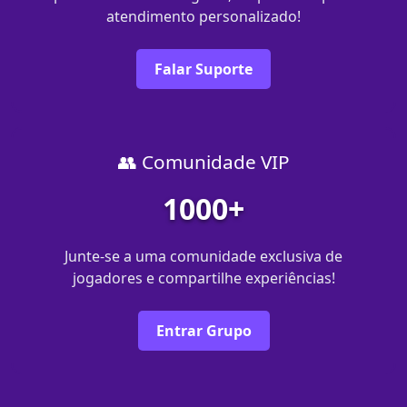
atendimento personalizado!
Falar Suporte
👥 Comunidade VIP
1000+
Junte-se a uma comunidade exclusiva de
jogadores e compartilhe experiências!
Entrar Grupo