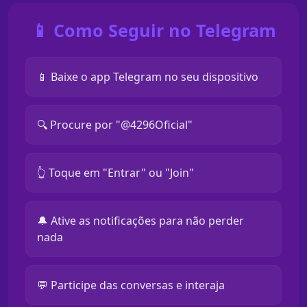
📱 Como Seguir no Telegram
📱 Baixe o app Telegram no seu dispositivo
🔍 Procure por "@4296Oficial"
👆 Toque em "Entrar" ou "Join"
🔔 Ative as notificações para não perder
nada
💬 Participe das conversas e interaja