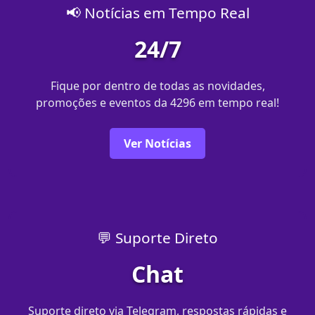
📢 Notícias em Tempo Real
24/7
Fique por dentro de todas as novidades,
promoções e eventos da 4296 em tempo real!
Ver Notícias
💬 Suporte Direto
Chat
Suporte direto via Telegram, respostas rápidas e