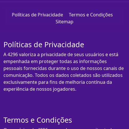
Políticas de Privacidade
Termos e Condições
Sitemap
Políticas de Privacidade
A 4296 valoriza a privacidade de seus usuários e está
empenhada em proteger todas as informações
pessoais fornecidas durante o uso de nossos canais de
comunicação. Todos os dados coletados são utilizados
exclusivamente para fins de melhoria contínua da
experiência de nossos jogadores.
Termos e Condições