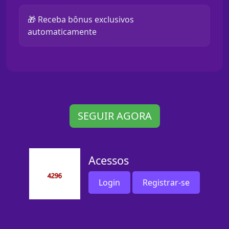
🎁 Receba bônus exclusivos
automaticamente
SEGUIR AGORA
Acessos
Login
Registrar-se