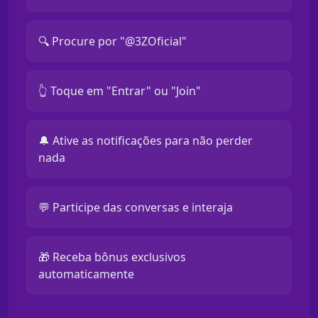
🔍 Procure por "@3ZOficial"
👆 Toque em "Entrar" ou "Join"
🔔 Ative as notificações para não perder
nada
💬 Participe das conversas e interaja
🎁 Receba bônus exclusivos
automaticamente