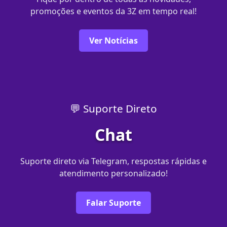
promoções e eventos da 3Z em tempo real!
Ver Notícias
💬 Suporte Direto
Chat
Suporte direto via Telegram, respostas rápidas e
atendimento personalizado!
Falar Suporte