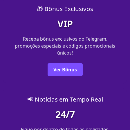
🎁 Bônus Exclusivos
VIP
Receba bônus exclusivos do Telegram,
promoções especiais e códigos promocionais
únicos!
Ver Bônus
📢 Notícias em Tempo Real
24/7
Fique por dentro de todas as novidades,