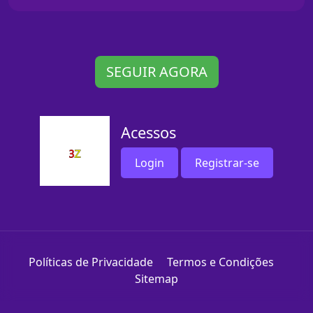
SEGUIR AGORA
Acessos
Login
Registrar-se
Políticas de Privacidade
Termos e Condições
Sitemap