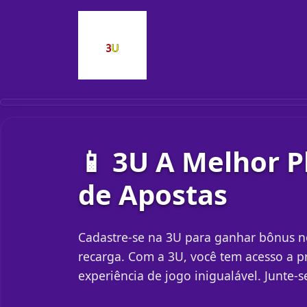
📱 3U A Melhor 
de Apostas
Cadastre-se na 3U para ganhar bônus n
recarga. Com a 3U, você tem acesso a p
experiência de jogo inigualável. Junte-