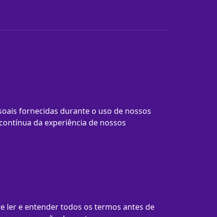
soais fornecidas durante o uso de nossos
 contínua da experiência de nossos
e ler e entender todos os termos antes de