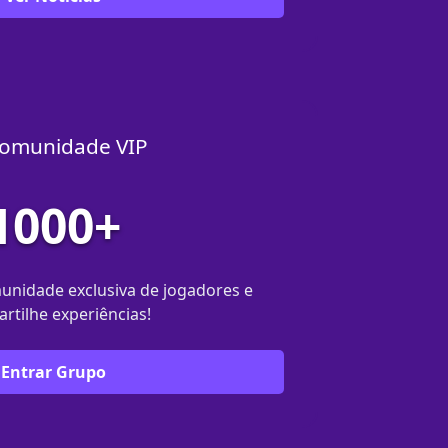
Comunidade VIP
1000+
unidade exclusiva de jogadores e
rtilhe experiências!
Entrar Grupo