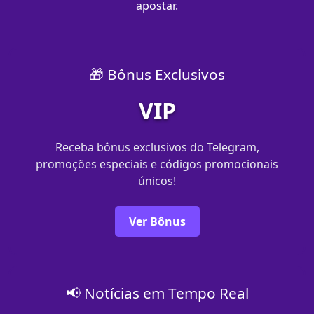
apostar.
🎁 Bônus Exclusivos
VIP
Receba bônus exclusivos do Telegram,
promoções especiais e códigos promocionais
únicos!
Ver Bônus
📢 Notícias em Tempo Real