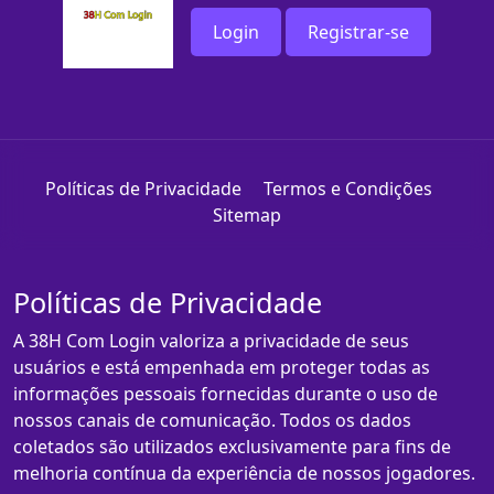
Login
Registrar-se
Políticas de Privacidade
Termos e Condições
Sitemap
Políticas de Privacidade
A 38H Com Login valoriza a privacidade de seus
usuários e está empenhada em proteger todas as
informações pessoais fornecidas durante o uso de
nossos canais de comunicação. Todos os dados
coletados são utilizados exclusivamente para fins de
melhoria contínua da experiência de nossos jogadores.