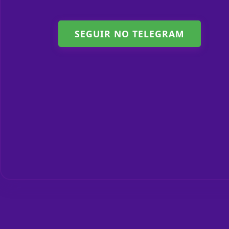
SEGUIR NO TELEGRAM