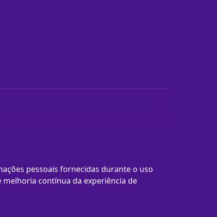
rmações pessoais fornecidas durante o uso
e melhoria contínua da experiência de