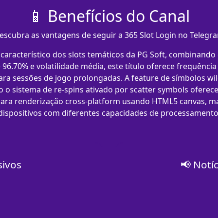
📱 Benefícios do Canal
escubra as vantagens de seguir a 365 Slot Login no Telegr
al característico dos slots temáticos da PG Soft, combinand
6.70% e volatilidade média, este título oferece frequênc
ara sessões de jogo prolongadas. A feature de símbolos wild
nto o sistema de re-spins ativado por scatter symbols ofer
o para renderização cross-platform usando HTML5 canvas, m
dispositivos com diferentes capacidades de processamento
sivos
📢 Notí