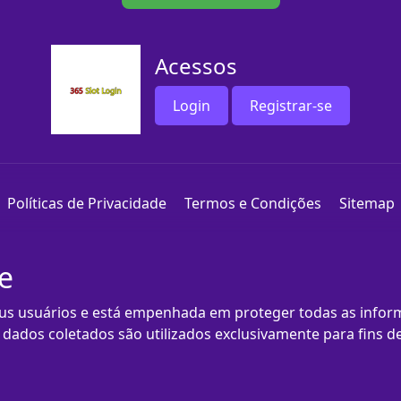
Acessos
Login
Registrar-se
Políticas de Privacidade
Termos e Condições
Sitemap
de
 seus usuários e está empenhada em proteger todas as info
dados coletados são utilizados exclusivamente para fins d