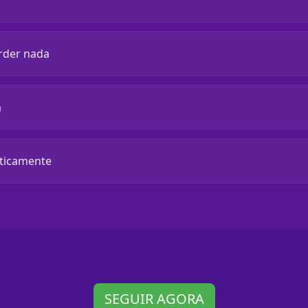
erder nada
a
aticamente
SEGUIR AGORA