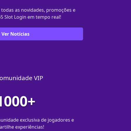
e todas as novidades, promoções e
5 Slot Login em tempo real!
Ver Notícias
Comunidade VIP
1000+
unidade exclusiva de jogadores e
rtilhe experiências!