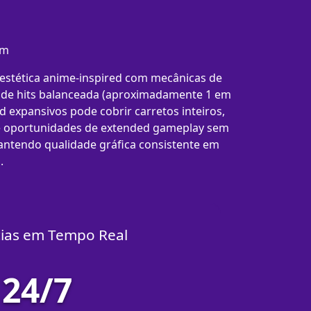
am
o estética anime-inspired com mecânicas de
ia de hits balanceada (aproximadamente 1 em
 expansivos pode cobrir carretos inteiros,
ece oportunidades de extended gameplay sem
antendo qualidade gráfica consistente em
.
cias em Tempo Real
24/7