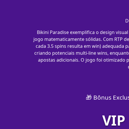
D
Bikini Paradise exemplifica o design visu
jogo matematicamente sólidas. Com RTP de 9
cada 3.5 spins resulta em win) adequada p
criando potenciais multi-line wins, enqua
apostas adicionais. O jogo foi otimizad
🎁 Bônus Exclu
VIP