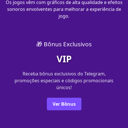
Os jogos vêm com gráficos de alta qualidade e efeitos
sonoros envolventes para melhorar a experiência de
jogo.
🎁 Bônus Exclusivos
VIP
Receba bônus exclusivos do Telegram,
promoções especiais e códigos promocionais
únicos!
Ver Bônus