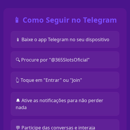
📱 Como Seguir no Telegram
📱 Baixe o app Telegram no seu dispositivo
🔍 Procure por "@365SlotsOficial"
👆 Toque em "Entrar" ou "Join"
🔔 Ative as notificações para não perder
nada
💬 Participe das conversas e interaja