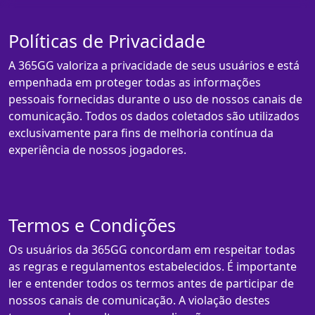
Políticas de Privacidade
A 365GG valoriza a privacidade de seus usuários e está
empenhada em proteger todas as informações
pessoais fornecidas durante o uso de nossos canais de
comunicação. Todos os dados coletados são utilizados
exclusivamente para fins de melhoria contínua da
experiência de nossos jogadores.
Termos e Condições
Os usuários da 365GG concordam em respeitar todas
as regras e regulamentos estabelecidos. É importante
ler e entender todos os termos antes de participar de
nossos canais de comunicação. A violação destes