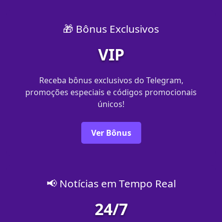
🎁 Bônus Exclusivos
VIP
Receba bônus exclusivos do Telegram,
promoções especiais e códigos promocionais
únicos!
Ver Bônus
📢 Notícias em Tempo Real
24/7