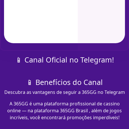
📱 Canal Oficial no Telegram!
📱 Benefícios do Canal
Descubra as vantagens de seguir a 365GG no Telegram
A 365GG é uma plataforma profissional de cassino
online — na plataforma 365GG Brasil , além de jogos
incríveis, você encontrará promoções imperdíveis!