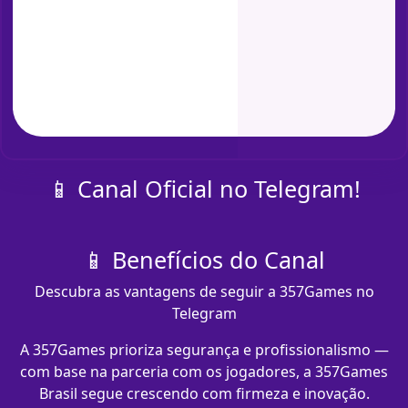
📱 Canal Oficial no Telegram!
📱 Benefícios do Canal
Descubra as vantagens de seguir a 357Games no
Telegram
A 357Games prioriza segurança e profissionalismo —
com base na parceria com os jogadores, a 357Games
Brasil segue crescendo com firmeza e inovação.