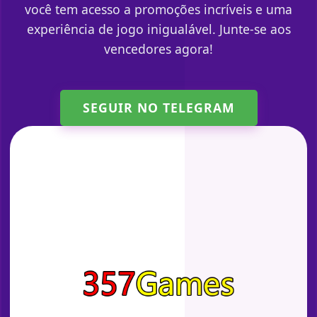
você tem acesso a promoções incríveis e uma
experiência de jogo inigualável. Junte-se aos
vencedores agora!
SEGUIR NO TELEGRAM