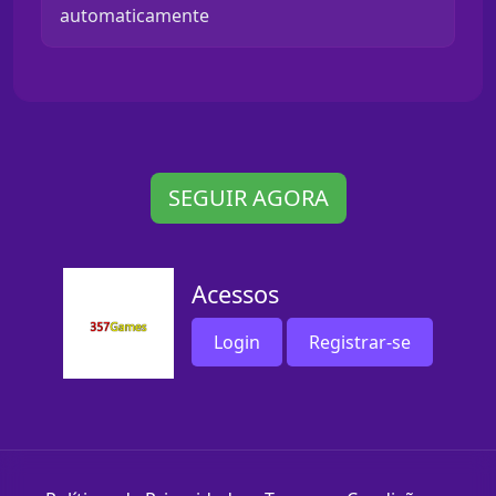
automaticamente
SEGUIR AGORA
Acessos
Login
Registrar-se