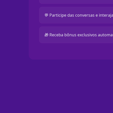
💬 Participe das conversas e interaj
🎁 Receba bônus exclusivos autom