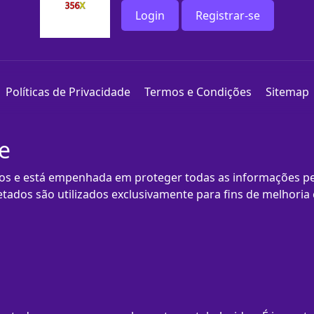
Login
Registrar-se
Políticas de Privacidade
Termos e Condições
Sitemap
de
rios e está empenhada em proteger todas as informações p
tados são utilizados exclusivamente para fins de melhoria