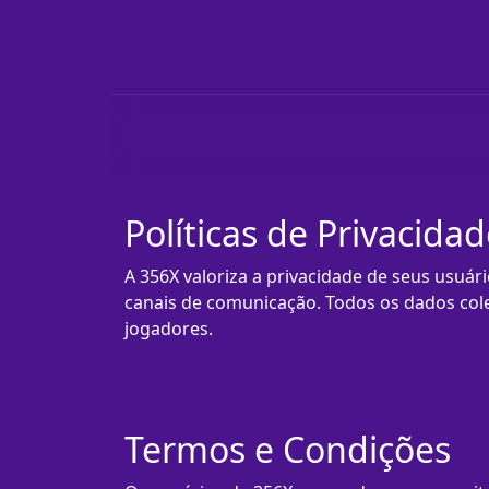
Políticas de Privacida
A 356X valoriza a privacidade de seus usuá
canais de comunicação. Todos os dados cole
jogadores.
Termos e Condições