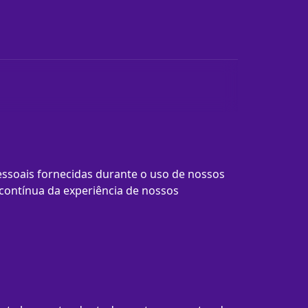
essoais fornecidas durante o uso de nossos
 contínua da experiência de nossos