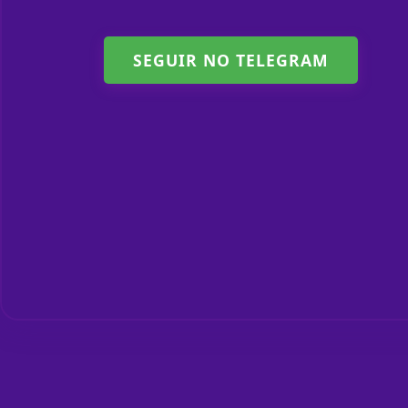
SEGUIR NO TELEGRAM