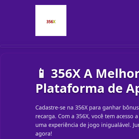
📱 356X A Melho
Plataforma de A
Cadastre-se na 356X para ganhar bônus
recarga. Com a 356X, você tem acesso a
uma experiência de jogo inigualável. J
agora!