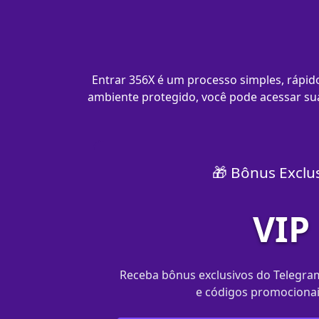
Entrar 356X é um processo simples, rápid
ambiente protegido, você pode acessar sua
🎁 Bônus Exclu
VIP
Receba bônus exclusivos do Telegra
e códigos promocionai