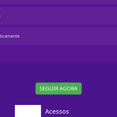
a
aticamente
SEGUIR AGORA
Acessos