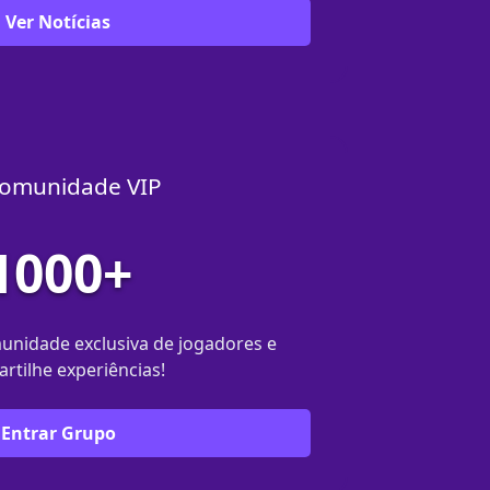
Ver Notícias
Comunidade VIP
1000+
unidade exclusiva de jogadores e
rtilhe experiências!
Entrar Grupo