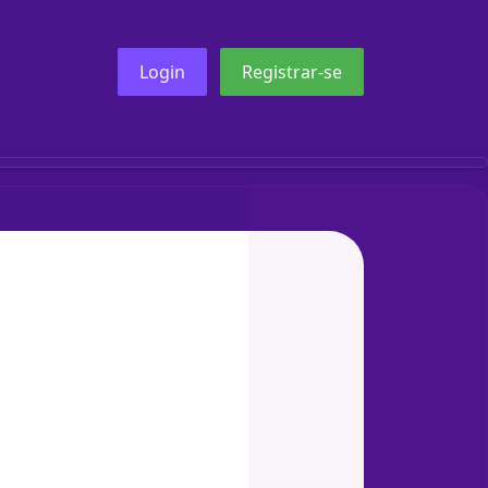
Login
Registrar-se