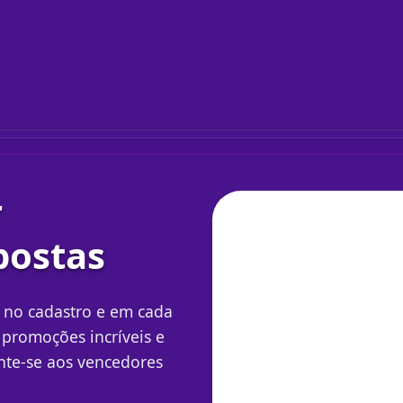
r
postas
 no cadastro e em cada
 promoções incríveis e
unte-se aos vencedores