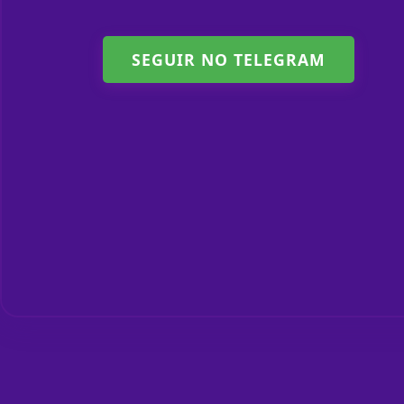
SEGUIR NO TELEGRAM