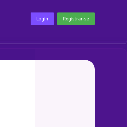
Login
Registrar-se