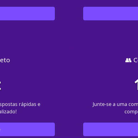
reto
👥 
t
espostas rápidas e
Junte-se a uma com
lizado!
compa
e