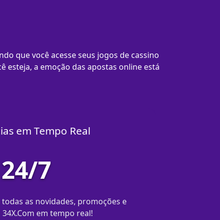
indo que você acesse seus jogos de cassino
ê esteja, a emoção das apostas online está
cias em Tempo Real
24/7
e todas as novidades, promoções e
 34X.Com em tempo real!