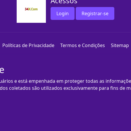
Acessos
Login
Registrar-se
Políticas de Privacidade
Termos e Condições
Sitemap
de
suários e está empenhada em proteger todas as informaçõe
os coletados são utilizados exclusivamente para fins de m