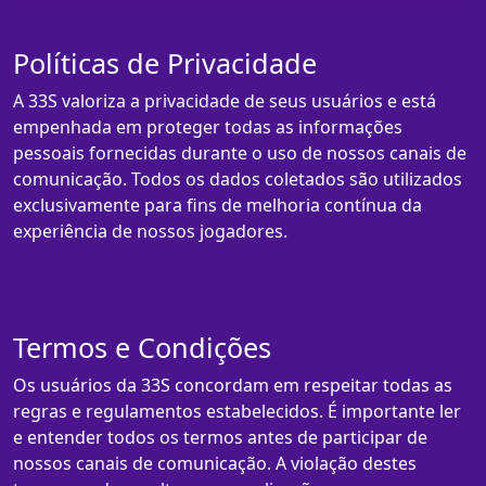
Políticas de Privacidade
A 33S valoriza a privacidade de seus usuários e está
empenhada em proteger todas as informações
pessoais fornecidas durante o uso de nossos canais de
comunicação. Todos os dados coletados são utilizados
exclusivamente para fins de melhoria contínua da
experiência de nossos jogadores.
Termos e Condições
Os usuários da 33S concordam em respeitar todas as
regras e regulamentos estabelecidos. É importante ler
e entender todos os termos antes de participar de
nossos canais de comunicação. A violação destes