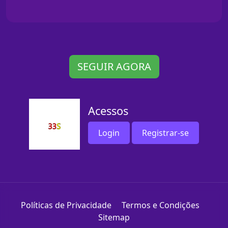
SEGUIR AGORA
Acessos
Login
Registrar-se
Políticas de Privacidade
Termos e Condições
Sitemap