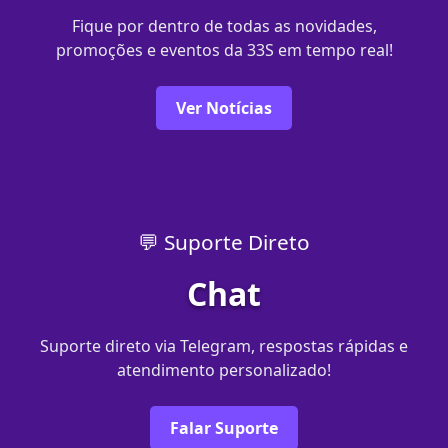
Fique por dentro de todas as novidades,
promoções e eventos da 33S em tempo real!
Ver Notícias
💬 Suporte Direto
Chat
Suporte direto via Telegram, respostas rápidas e
atendimento personalizado!
Falar Suporte