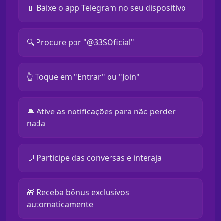
📱 Baixe o app Telegram no seu dispositivo
🔍 Procure por "@33SOficial"
👆 Toque em "Entrar" ou "Join"
🔔 Ative as notificações para não perder
nada
💬 Participe das conversas e interaja
🎁 Receba bônus exclusivos
automaticamente