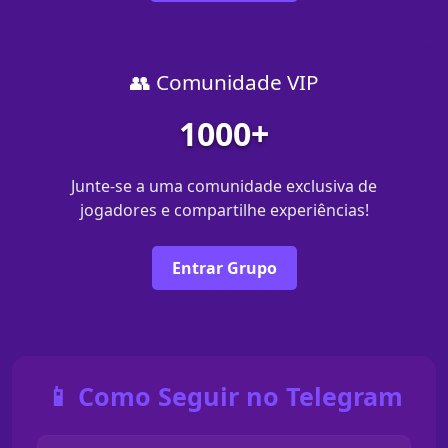
👥 Comunidade VIP
1000+
Junte-se a uma comunidade exclusiva de
jogadores e compartilhe experiências!
Entrar Grupo
📱 Como Seguir no Telegram