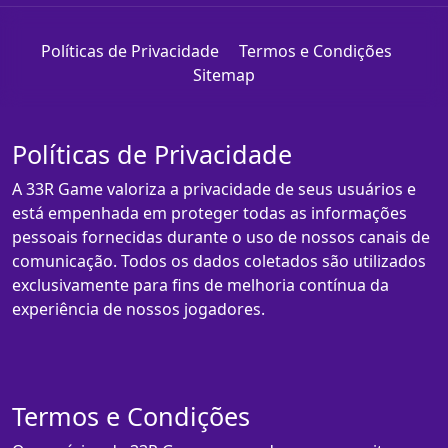
Políticas de Privacidade
Termos e Condições
Sitemap
Políticas de Privacidade
A 33R Game valoriza a privacidade de seus usuários e
está empenhada em proteger todas as informações
pessoais fornecidas durante o uso de nossos canais de
comunicação. Todos os dados coletados são utilizados
exclusivamente para fins de melhoria contínua da
experiência de nossos jogadores.
Termos e Condições