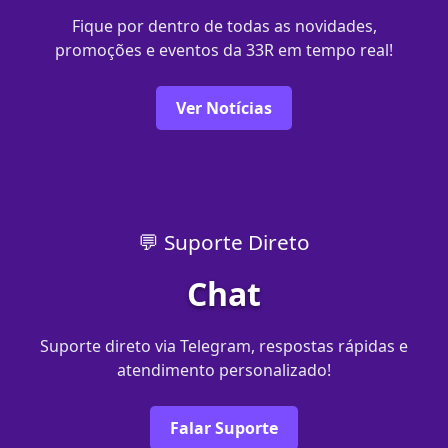
Fique por dentro de todas as novidades,
promoções e eventos da 33R em tempo real!
Ver Notícias
💬 Suporte Direto
Chat
Suporte direto via Telegram, respostas rápidas e
atendimento personalizado!
Falar Suporte