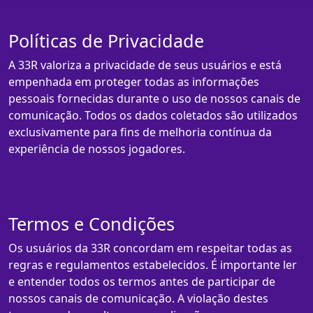
Políticas de Privacidade
A 33R valoriza a privacidade de seus usuários e está
empenhada em proteger todas as informações
pessoais fornecidas durante o uso de nossos canais de
comunicação. Todos os dados coletados são utilizados
exclusivamente para fins de melhoria contínua da
experiência de nossos jogadores.
Termos e Condições
Os usuários da 33R concordam em respeitar todas as
regras e regulamentos estabelecidos. É importante ler
e entender todos os termos antes de participar de
nossos canais de comunicação. A violação destes