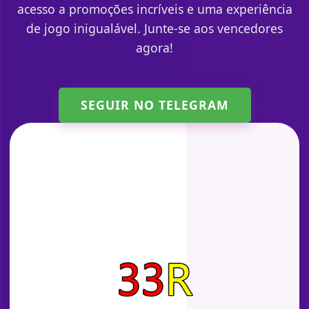
acesso a promoções incríveis e uma experiência
de jogo inigualável. Junte-se aos vencedores
agora!
SEGUIR NO TELEGRAM