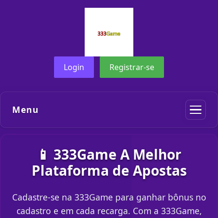
Login
Registrar-se
Menu
📱 333Game A Melhor
Plataforma de Apostas
Cadastre-se na 333Game para ganhar bônus no
cadastro e em cada recarga. Com a 333Game,