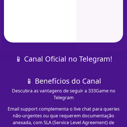
📱 Canal Oficial no Telegram!
📱 Benefícios do Canal
Descubra as vantagens de seguir a 333Game no
Telegram
Email support complementa o live chat para queries
não-urgentes ou que requerem documentação
anexada, com SLA (Service Level Agreement) de