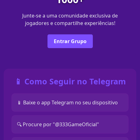
Junte-se a uma comunidade exclusiva de
jogadores e compartilhe experiências!
Entrar Grupo
📱 Como Seguir no Telegram
📱 Baixe o app Telegram no seu dispositivo
🔍 Procure por "@333GameOficial"