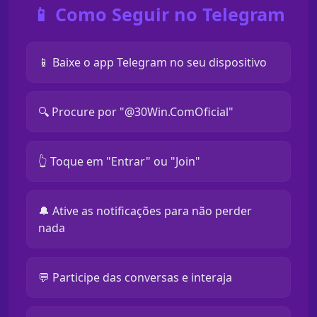
📱 Como Seguir no Telegram
📱 Baixe o app Telegram no seu dispositivo
🔍 Procure por "@30Win.ComOficial"
👆 Toque em "Entrar" ou "Join"
🔔 Ative as notificações para não perder
nada
💬 Participe das conversas e interaja