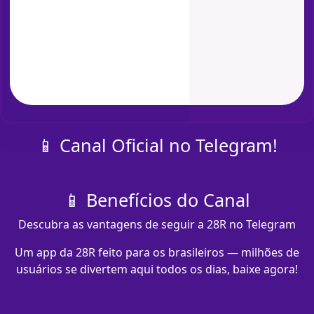
📱 Canal Oficial no Telegram!
📱 Benefícios do Canal
Descubra as vantagens de seguir a 28R no Telegram
Um app da 28R feito para os brasileiros — milhões de
usuários se divertem aqui todos os dias, baixe agora!