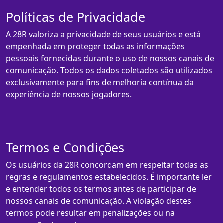
Políticas de Privacidade
A 28R valoriza a privacidade de seus usuários e está
empenhada em proteger todas as informações
pessoais fornecidas durante o uso de nossos canais de
comunicação. Todos os dados coletados são utilizados
exclusivamente para fins de melhoria contínua da
experiência de nossos jogadores.
Termos e Condições
Os usuários da 28R concordam em respeitar todas as
regras e regulamentos estabelecidos. É importante ler
e entender todos os termos antes de participar de
nossos canais de comunicação. A violação destes
termos pode resultar em penalizações ou na