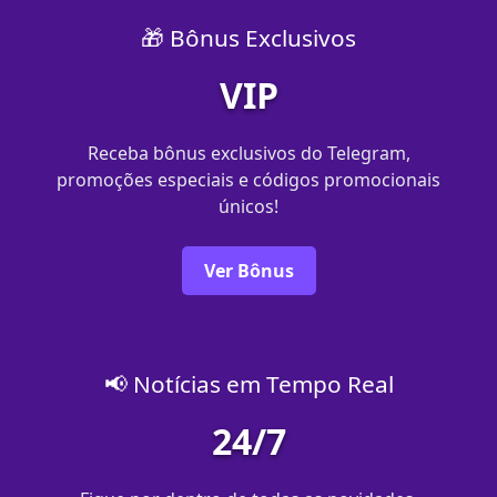
🎁 Bônus Exclusivos
VIP
Receba bônus exclusivos do Telegram,
promoções especiais e códigos promocionais
únicos!
Ver Bônus
📢 Notícias em Tempo Real
24/7