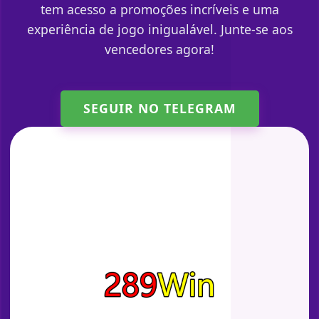
tem acesso a promoções incríveis e uma
experiência de jogo inigualável. Junte-se aos
vencedores agora!
SEGUIR NO TELEGRAM