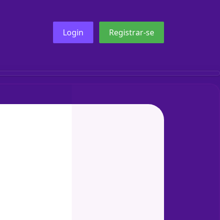
Login
Registrar-se