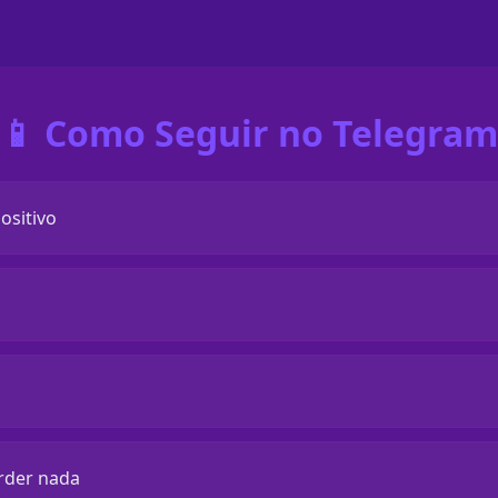
📱 Como Seguir no Telegram
ositivo
erder nada