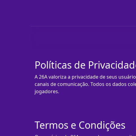
Políticas de Privacida
A 26A valoriza a privacidade de seus usuár
canais de comunicação. Todos os dados cole
jogadores.
Termos e Condições