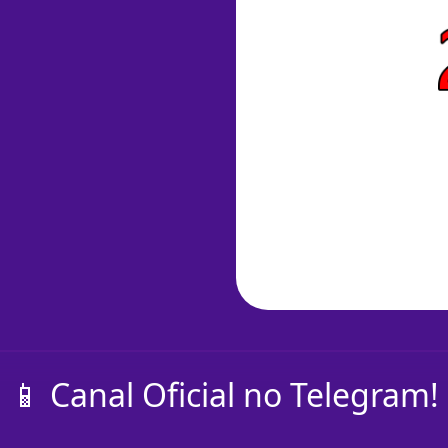
📱 Canal Oficial no Telegram!