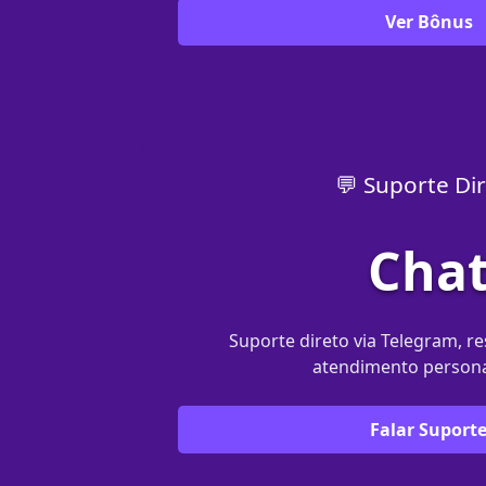
Ver Bônus
💬 Suporte Di
Cha
Suporte direto via Telegram, r
atendimento persona
Falar Suport