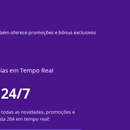
também oferece promoções e bônus exclusivos
cias em Tempo Real
24/7
e todas as novidades, promoções e
 da 26A em tempo real!