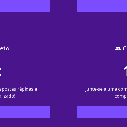
reto
👥 
t
espostas rápidas e
Junte-se a uma com
lizado!
compa
e