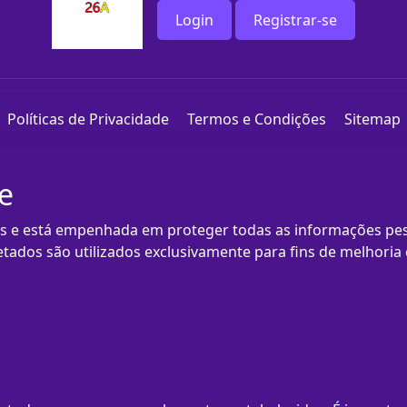
Login
Registrar-se
Políticas de Privacidade
Termos e Condições
Sitemap
de
ios e está empenhada em proteger todas as informações pe
tados são utilizados exclusivamente para fins de melhoria