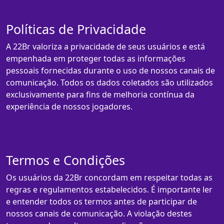
Políticas de Privacidade
A 22Br valoriza a privacidade de seus usuários e está
empenhada em proteger todas as informações
pessoais fornecidas durante o uso de nossos canais de
comunicação. Todos os dados coletados são utilizados
exclusivamente para fins de melhoria contínua da
experiência de nossos jogadores.
Termos e Condições
Os usuários da 22Br concordam em respeitar todas as
regras e regulamentos estabelecidos. É importante ler
e entender todos os termos antes de participar de
nossos canais de comunicação. A violação destes