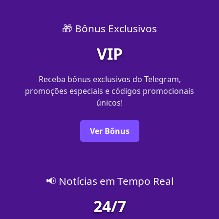
🎁 Bônus Exclusivos
VIP
Receba bônus exclusivos do Telegram,
promoções especiais e códigos promocionais
únicos!
Ver Bônus
📢 Notícias em Tempo Real
24/7