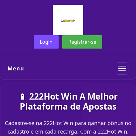
Login
Registrar-se
Menu
📱 222Hot Win A Melhor
Plataforma de Apostas
Cadastre-se na 222Hot Win para ganhar bônus no
cadastro e em cada recarga. Com a 222Hot Win,