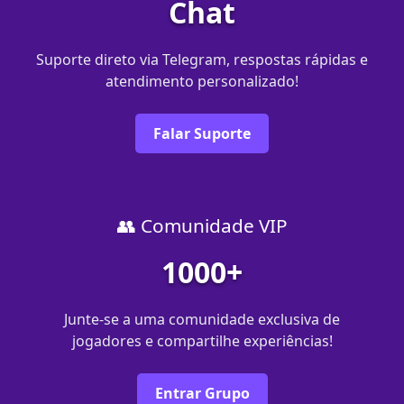
Chat
Suporte direto via Telegram, respostas rápidas e
atendimento personalizado!
Falar Suporte
👥 Comunidade VIP
1000+
Junte-se a uma comunidade exclusiva de
jogadores e compartilhe experiências!
Entrar Grupo