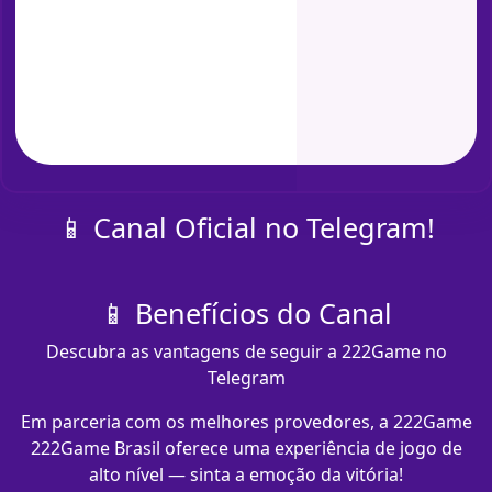
📱 Canal Oficial no Telegram!
📱 Benefícios do Canal
Descubra as vantagens de seguir a 222Game no
Telegram
Em parceria com os melhores provedores, a 222Game
222Game Brasil oferece uma experiência de jogo de
alto nível — sinta a emoção da vitória!