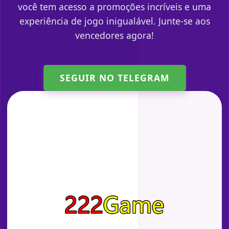
você tem acesso a promoções incríveis e uma
experiência de jogo inigualável. Junte-se aos
vencedores agora!
SEGUIR NO TELEGRAM