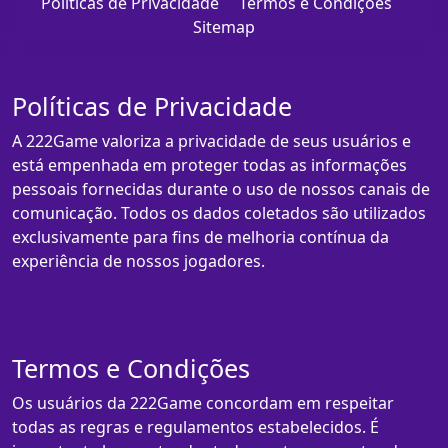
Políticas de Privacidade
Termos e Condições
Sitemap
Políticas de Privacidade
A 222Game valoriza a privacidade de seus usuários e
está empenhada em proteger todas as informações
pessoais fornecidas durante o uso de nossos canais de
comunicação. Todos os dados coletados são utilizados
exclusivamente para fins de melhoria contínua da
experiência de nossos jogadores.
Termos e Condições
Os usuários da 222Game concordam em respeitar
todas as regras e regulamentos estabelecidos. É