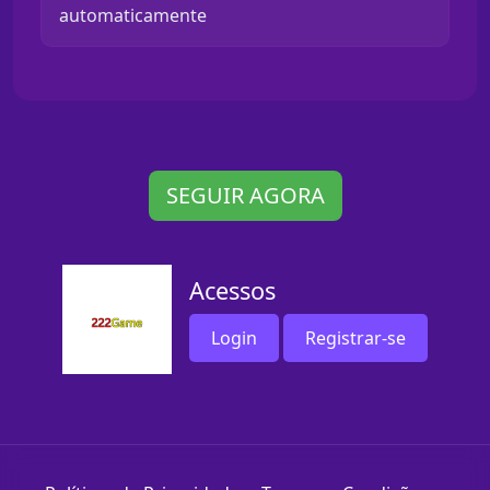
automaticamente
SEGUIR AGORA
Acessos
Login
Registrar-se