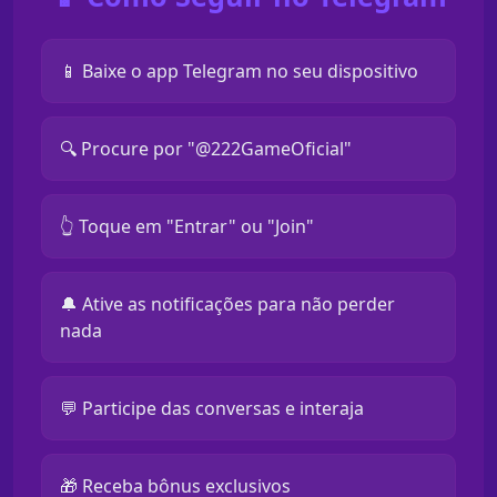
📱 Baixe o app Telegram no seu dispositivo
🔍 Procure por "@222GameOficial"
👆 Toque em "Entrar" ou "Join"
🔔 Ative as notificações para não perder
nada
💬 Participe das conversas e interaja
🎁 Receba bônus exclusivos