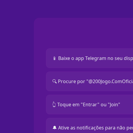
📱 Baixe o app Telegram no seu disp
🔍 Procure por "@200Jogo.ComOfici
👆 Toque em "Entrar" ou "Join"
🔔 Ative as notificações para não p