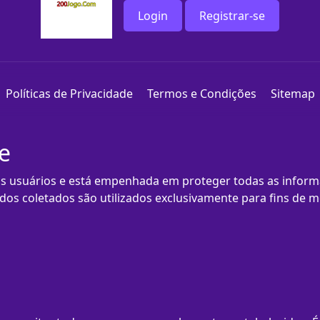
Login
Registrar-se
Políticas de Privacidade
Termos e Condições
Sitemap
de
eus usuários e está empenhada em proteger todas as inform
os coletados são utilizados exclusivamente para fins de m