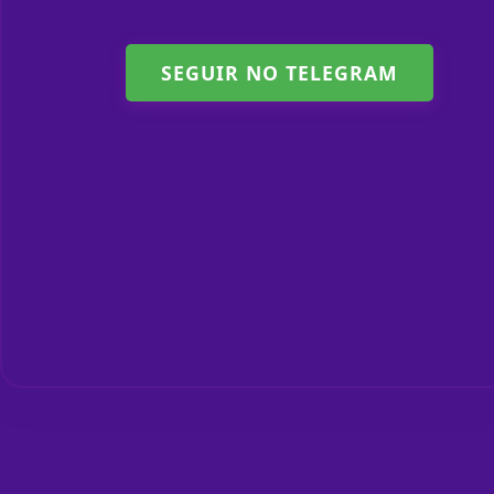
SEGUIR NO TELEGRAM