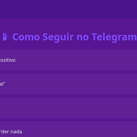
📱 Como Seguir no Telegram
ositivo
al"
erder nada