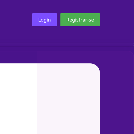
Login
Registrar-se