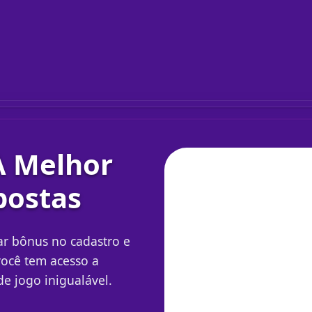
A Melhor
postas
r bônus no cadastro e
ocê tem acesso a
e jogo inigualável.