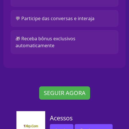
💬 Participe das conversas e interaja
🎁 Receba bônus exclusivos
automaticamente
SEGUIR AGORA
Acessos