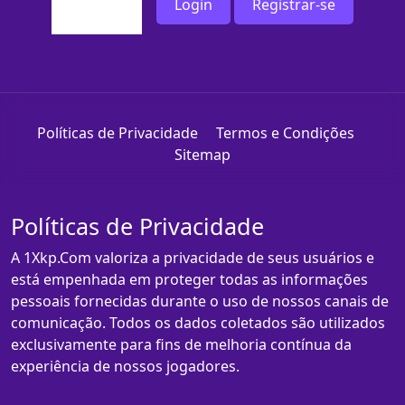
Login
Registrar-se
Políticas de Privacidade
Termos e Condições
Sitemap
Políticas de Privacidade
A 1Xkp.Com valoriza a privacidade de seus usuários e
está empenhada em proteger todas as informações
pessoais fornecidas durante o uso de nossos canais de
comunicação. Todos os dados coletados são utilizados
exclusivamente para fins de melhoria contínua da
experiência de nossos jogadores.