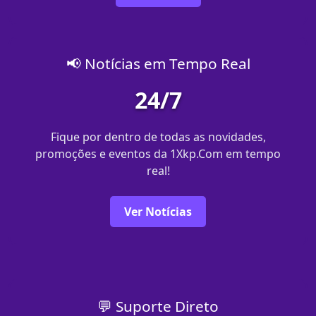
📢 Notícias em Tempo Real
24/7
Fique por dentro de todas as novidades,
promoções e eventos da 1Xkp.Com em tempo
real!
Ver Notícias
💬 Suporte Direto