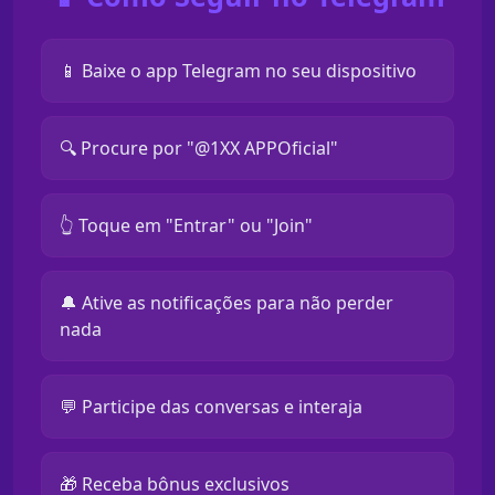
📱 Baixe o app Telegram no seu dispositivo
🔍 Procure por "@1XX APPOficial"
👆 Toque em "Entrar" ou "Join"
🔔 Ative as notificações para não perder
nada
💬 Participe das conversas e interaja
🎁 Receba bônus exclusivos