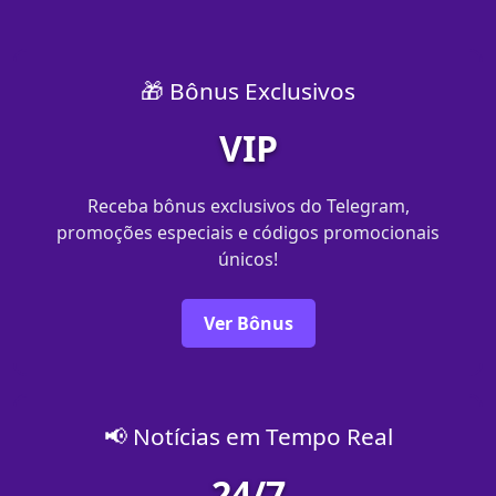
🎁 Bônus Exclusivos
VIP
Receba bônus exclusivos do Telegram,
promoções especiais e códigos promocionais
únicos!
Ver Bônus
📢 Notícias em Tempo Real
24/7