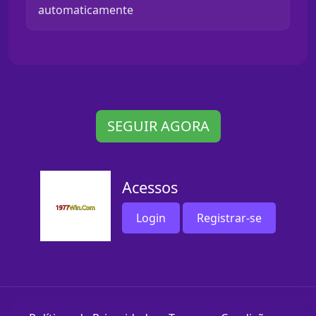
automaticamente
SEGUIR AGORA
Acessos
Login
Registrar-se