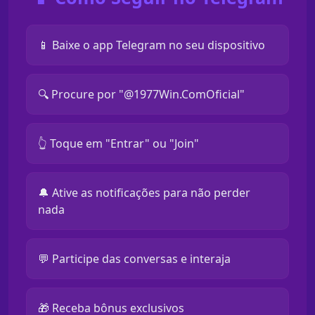
📱 Baixe o app Telegram no seu dispositivo
🔍 Procure por "@1977Win.ComOficial"
👆 Toque em "Entrar" ou "Join"
🔔 Ative as notificações para não perder
nada
💬 Participe das conversas e interaja
🎁 Receba bônus exclusivos