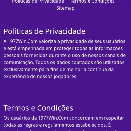
Políticas de Privacidade
Termos e Condições
Sitemap
Políticas de Privacidade
A 1977Win.Com valoriza a privacidade de seus usuários
e está empenhada em proteger todas as informações
pessoais fornecidas durante o uso de nossos canais de
comunicação. Todos os dados coletados são utilizados
exclusivamente para fins de melhoria contínua da
experiência de nossos jogadores.
Termos e Condições
Os usuários da 1977Win.Com concordam em respeitar
todas as regras e regulamentos estabelecidos. É