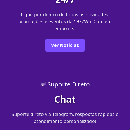
Fique por dentro de todas as novidades,
promoções e eventos da 1977Win.Com em
tempo real!
Ver Notícias
💬 Suporte Direto
Chat
Suporte direto via Telegram, respostas rápidas e
atendimento personalizado!