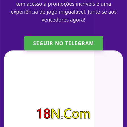
tem acesso a promoções incríveis e uma
experiência de jogo inigualável. Junte-se aos
vencedores agora!
SEGUIR NO TELEGRAM