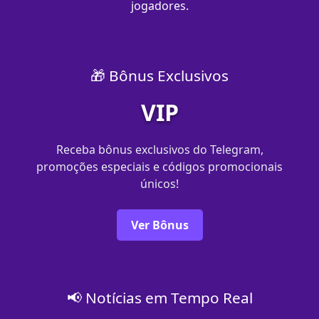
jogadores.
🎁 Bônus Exclusivos
VIP
Receba bônus exclusivos do Telegram,
promoções especiais e códigos promocionais
únicos!
Ver Bônus
📢 Notícias em Tempo Real