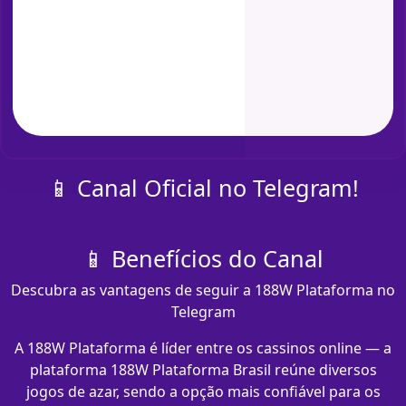
📱 Canal Oficial no Telegram!
📱 Benefícios do Canal
Descubra as vantagens de seguir a 188W Plataforma no
Telegram
A 188W Plataforma é líder entre os cassinos online — a
plataforma 188W Plataforma Brasil reúne diversos
jogos de azar, sendo a opção mais confiável para os