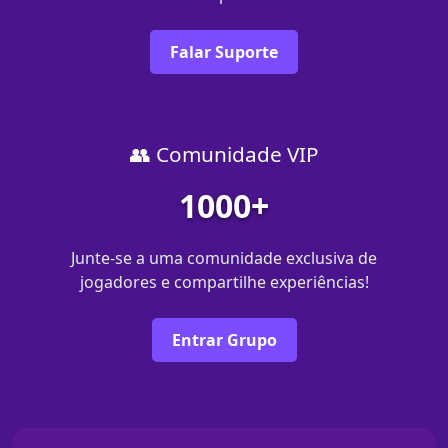
Falar Suporte
👥 Comunidade VIP
1000+
Junte-se a uma comunidade exclusiva de
jogadores e compartilhe experiências!
Entrar Grupo