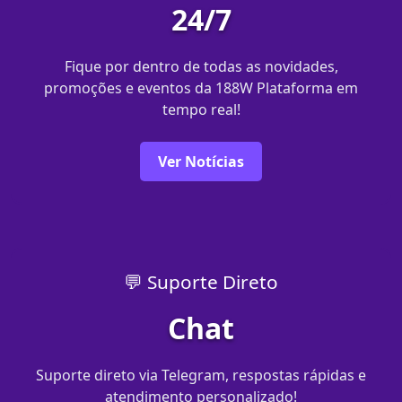
24/7
Fique por dentro de todas as novidades,
promoções e eventos da 188W Plataforma em
tempo real!
Ver Notícias
💬 Suporte Direto
Chat
Suporte direto via Telegram, respostas rápidas e
atendimento personalizado!