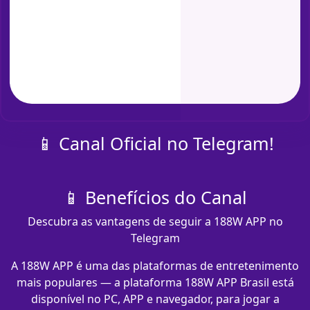
📱 Canal Oficial no Telegram!
📱 Benefícios do Canal
Descubra as vantagens de seguir a 188W APP no
Telegram
A 188W APP é uma das plataformas de entretenimento
mais populares — a plataforma 188W APP Brasil está
disponível no PC, APP e navegador, para jogar a