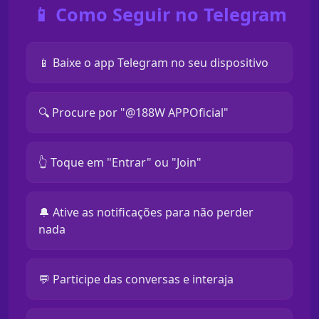
📱 Como Seguir no Telegram
📱 Baixe o app Telegram no seu dispositivo
🔍 Procure por "@188W APPOficial"
👆 Toque em "Entrar" ou "Join"
🔔 Ative as notificações para não perder
nada
💬 Participe das conversas e interaja