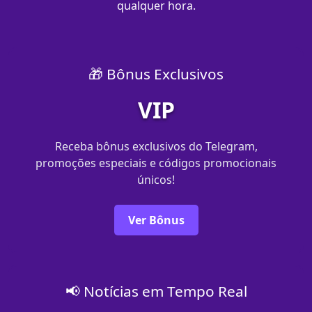
qualquer hora.
🎁 Bônus Exclusivos
VIP
Receba bônus exclusivos do Telegram,
promoções especiais e códigos promocionais
únicos!
Ver Bônus
📢 Notícias em Tempo Real